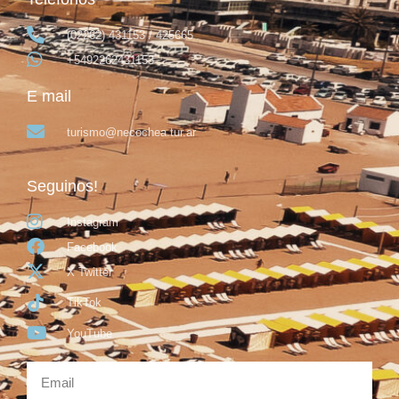
(02262) 431153 / 425665
+5492262431153
E mail
turismo@necochea.tur.ar
Seguinos!
Instagram
Facebook
X Twitter
TikTok
YouTube