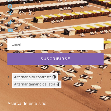
Facebook
X Twitter
TikTok
YouTube
SUSCRIBIRSE
Alternar alto contraste
Alternar tamaño de letra
Acerca de este sitio