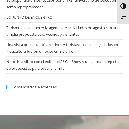
Se suspendieron los festejos por el 172° aniversario de Quequén y
serán reprogramados
Alter
LC PUNTO DE ENCUENTRO
Alter
Turismo dio a conocer la agenda de actividades de agosto con una
amplia propuesta para vecinos y visitantes
Una visita que encantó a vecinos y turistas: los paseos guiados en
Piscicultura fueron un éxito en invierno
Necochea vibró con el éxito del 3° Car Show y una jornada repleta
de propuestas para toda la familia
Comentarios Recientes