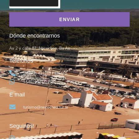
ENVIAR
Dónde encontrarnos
Av 2 y calle 87, Necochea, Bs As
Teléfonos
(02262) 431153 / 425665
+5492262431153
E mail
turismo@necochea.tur.ar
Seguinos!
Instagram