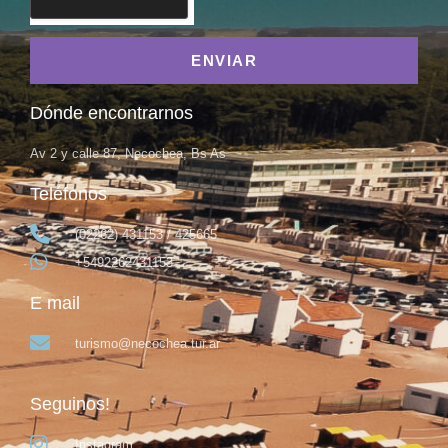
ENVIAR
Dónde encontrarnos
Av 2 y calle 87, Necochea, Bs As
Teléfonos
(02262) 431153 / 425665
+5492262431153
E mail
turismo@necochea.tur.ar
Seguinos!
Instagram