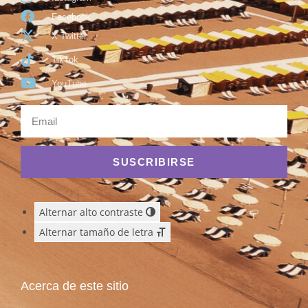
Facebook
X Twitter
TikTok
YouTube
SUSCRIBIRSE
Alternar alto contraste
Alternar tamaño de letra
Acerca de este sitio