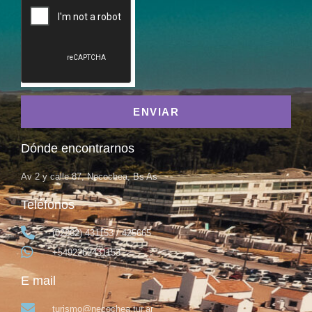
ENVIAR
Dónde encontrarnos
Av 2 y calle 87, Necochea, Bs As
Teléfonos
(02262) 431153 / 425665
+5492262431153
E mail
turismo@necochea.tur.ar