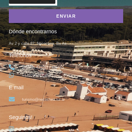
ENVIAR
Dónde encontrarnos
Av 2 y calle 87, Necochea, Bs As
Teléfonos
(02262) 431153 / 425665
+5492262431153
E mail
turismo@necochea.tur.ar
Seguinos!
Instagram