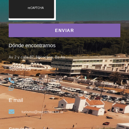
ENVIAR
Dónde encontrarnos
Av 2 y calle 87, Necochea, Bs As
Teléfonos
(02262) 431153 / 425665
+5492262431153
E mail
turismo@necochea.tur.ar