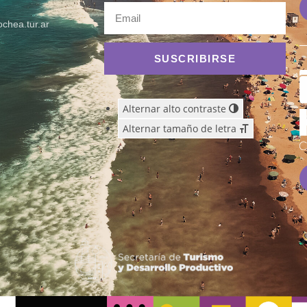
chea.tur.ar
SUSCRIBIRSE
Alternar alto contraste
Alternar tamaño de letra