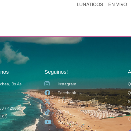
LUNÁTICOS – EN VIVO
rnos
Seguinos!
A
ochea, Bs As
Instagram
Q
Facebook
Q
X Twitter
S
53 / 425665
N
TikTok
153
C
YouTube