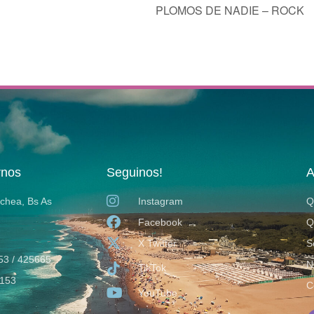
PLOMOS DE NADIE – ROCK
rnos
Seguinos!
A
ochea, Bs As
Instagram
Q
Facebook
Q
X Twitter
S
53 / 425665
N
TikTok
153
C
YouTube