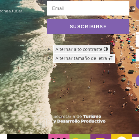
chea.tur.ar
SUSCRIBIRSE
Alternar alto contraste
Alternar tamaño de letra