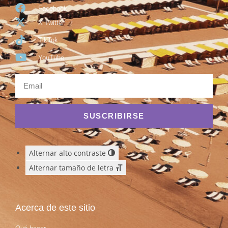
Facebook
X Twitter
TikTok
YouTube
SUSCRIBIRSE
Alternar alto contraste
Alternar tamaño de letra
Acerca de este sitio