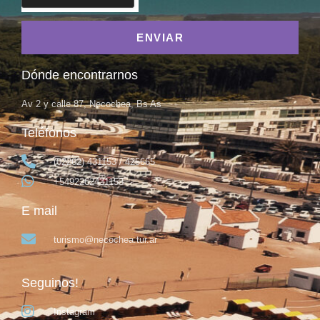
ENVIAR
Dónde encontrarnos
Av 2 y calle 87, Necochea, Bs As
Teléfonos
(02262) 431153 / 425665
+5492262431153
E mail
turismo@necochea.tur.ar
Seguinos!
Instagram