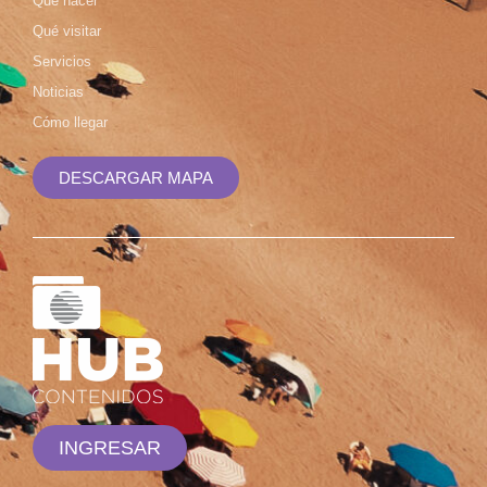
Qué hacer
Qué visitar
Servicios
Noticias
Cómo llegar
DESCARGAR MAPA
INGRESAR