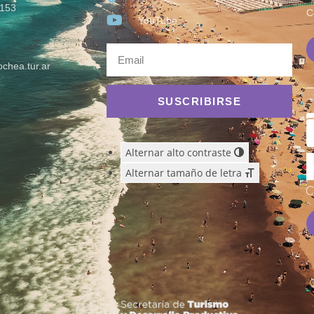
153
C
YouTube
chea.tur.ar
SUSCRIBIRSE
Alternar alto contraste
Alternar tamaño de letra