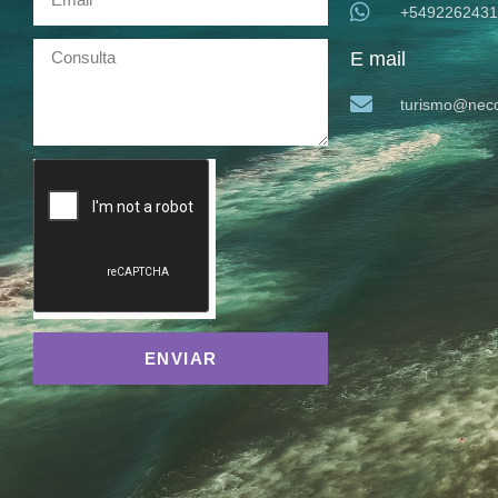
+5492262431
E mail
turismo@neco
ENVIAR