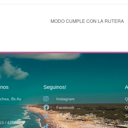
MODO CUMPLE CON LA RUTERA
rnos
Seguinos!
A
ochea, Bs As
Instagram
Q
Facebook
Q
X Twitter
S
53 / 425665
N
TikTok