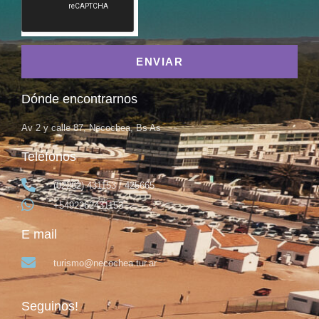
ENVIAR
Dónde encontrarnos
Av 2 y calle 87, Necochea, Bs As
Teléfonos
(02262) 431153 / 425665
+5492262431153
E mail
turismo@necochea.tur.ar
Seguinos!