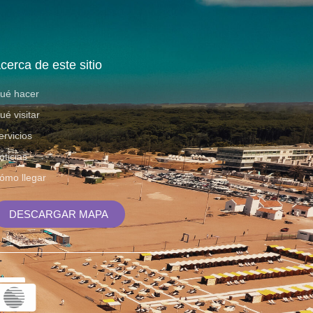
cerca de este sitio
ué hacer
ué visitar
ervicios
oticias
ómo llegar
DESCARGAR MAPA