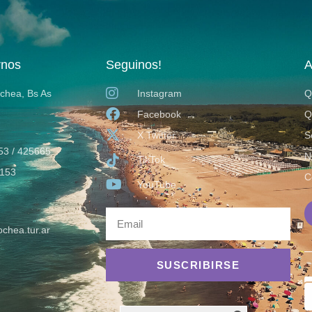
rnos
Seguinos!
A
ochea, Bs As
Instagram
Q
Facebook
Q
X Twitter
S
53 / 425665
N
TikTok
153
C
YouTube
chea.tur.ar
SUSCRIBIRSE