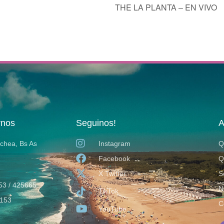
THE LA PLANTA – EN VIVO
rnos
Seguinos!
A
ochea, Bs As
Instagram
Q
Facebook
Q
X Twitter
S
53 / 425665
N
TikTok
153
C
YouTube