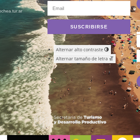
chea.tur.ar
SUSCRIBIRSE
Alternar alto contraste
Alternar tamaño de letra