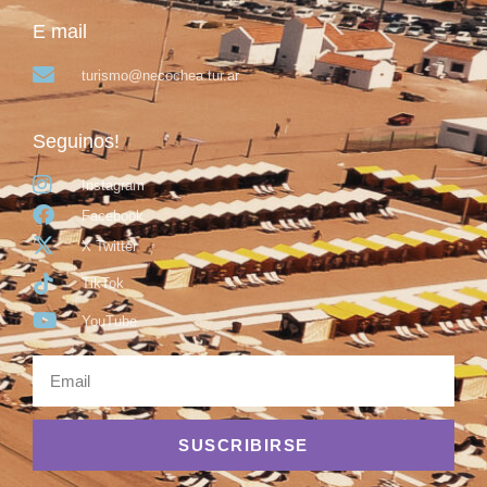
E mail
turismo@necochea.tur.ar
Seguinos!
Instagram
Facebook
X Twitter
TikTok
YouTube
SUSCRIBIRSE