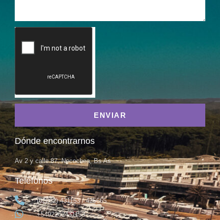
ENVIAR
Dónde encontrarnos
Av 2 y calle 87, Necochea, Bs As
Teléfonos
(02262) 431153 / 425665
+5492262431153