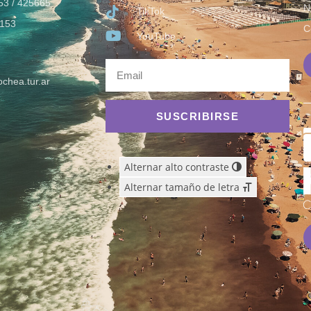
53 / 425665
N
TikTok
153
C
YouTube
chea.tur.ar
SUSCRIBIRSE
Alternar alto contraste
Alternar tamaño de letra