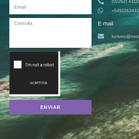
(02262) 4311
+5492262431
E mail
turismo@neco
ENVIAR