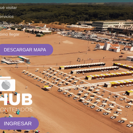
ué visitar
ervicios
oticias
ómo llegar
DESCARGAR MAPA
INGRESAR