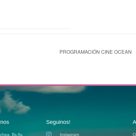
PROGRAMACIÓN CINE OCEAN
rnos
Seguinos!
A
ochea, Bs As
Instagram
Q