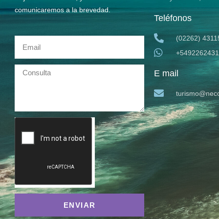
comunicaremos a la brevedad.
Teléfonos
(02262) 4311
+5492262431
E mail
turismo@neco
ENVIAR