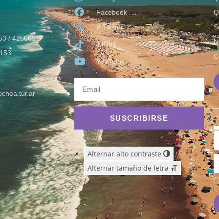
Facebook
Q
X Twitter
S
53 / 425665
N
TikTok
153
C
YouTube
chea.tur.ar
SUSCRIBIRSE
Alternar alto contraste
Alternar tamaño de letra