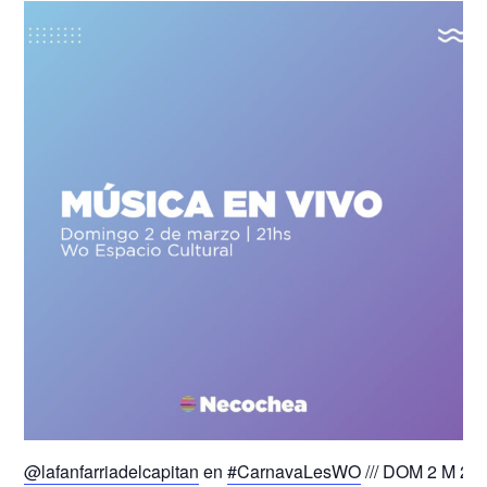
@lafanfarriadelcapitan
en
#CarnavaLesWO
/// DOM 2 M 21h