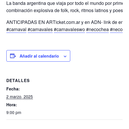
La banda argentina que viaja por todo el mundo por prime
combinación explosiva de folk, rock, ritmos latinos y poesía.
ANTICIPADAS EN ARTicket.com.ar y en ADN- link de entr
#carnaval
#carnavales
#carnavaleswo
#necochea
#necoche
Añadir al calendario
DETALLES
Fecha:
2 marzo, 2025
Hora:
9:00 pm