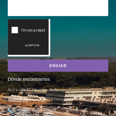
ENVIAR
Dónde encontrarnos
Av 2 y calle 87, Necochea, Bs As
Teléfonos
(02262) 431153 / 425665