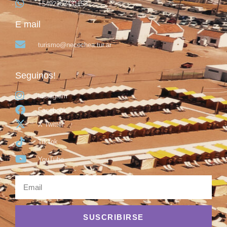
+5492262431153
E mail
turismo@necochea.tur.ar
Seguinos!
Instagram
Facebook
X Twitter
TikTok
YouTube
SUSCRIBIRSE