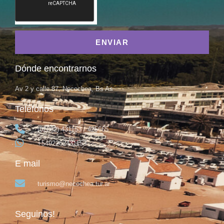
ENVIAR
Dónde encontrarnos
Av 2 y calle 87, Necochea, Bs As
Teléfonos
(02262) 431153 / 425665
+5492262431153
E mail
turismo@necochea.tur.ar
Seguinos!