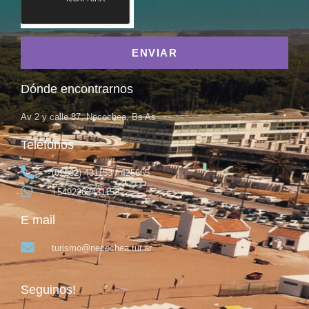
ENVIAR
Dónde encontrarnos
Av 2 y calle 87, Necochea, Bs As
Teléfonos
(02262) 431153 / 425665
+5492262431153
E mail
turismo@necochea.tur.ar
Seguinos!