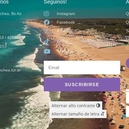
rnos
Seguinos!
A
ochea, Bs As
Instagram
Q
Facebook
Q
X Twitter
S
53 / 425665
N
TikTok
153
C
YouTube
chea.tur.ar
SUSCRIBIRSE
Alternar alto contraste
Alternar tamaño de letra