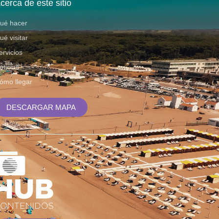
cerca de este sitio
ué hacer
ué visitar
ervicios
oticias
ómo llegar
DESCARGAR MAPA