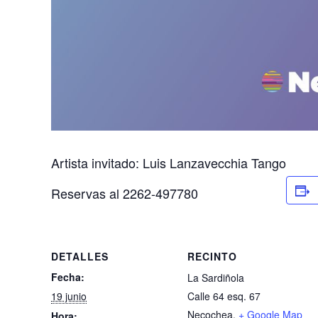
Artista invitado: Luis Lanzavecchia Tango
Reservas al 2262-497780
DETALLES
RECINTO
Fecha:
La Sardiñola
19 junio
Calle 64 esq. 67
Necochea
,
+ Google Map
Hora: