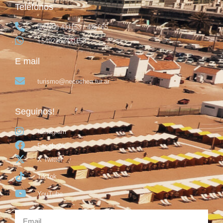
Teléfonos
(02262) 431153 / 425665
+5492262431153
E mail
turismo@necochea.tur.ar
Seguinos!
Instagram
Facebook
X Twitter
TikTok
YouTube