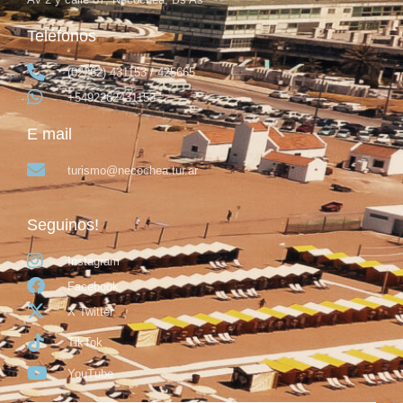
Teléfonos
(02262) 431153 / 425665
+5492262431153
E mail
turismo@necochea.tur.ar
Seguinos!
Instagram
Facebook
X Twitter
TikTok
YouTube