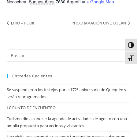
Necochea
,
Buenos Aires
7630
Argentina
+ Google Map
LITIO – ROCK
PROGRAMACIÓN CINE OCEAN
Alter
Alter
Entradas Recientes
Se suspendieron los festejos por el 172° aniversario de Quequén y
serán reprogramados
LC PUNTO DE ENCUENTRO
Turismo dio a conocer la agenda de actividades de agosto con una
amplia propuesta para vecinos y visitantes
Una visita que encantó a vecinos y turistas: los paseos guiados en