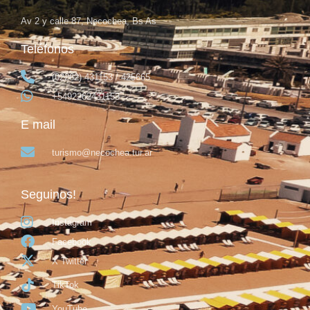
Av 2 y calle 87, Necochea, Bs As
Teléfonos
(02262) 431153 / 425665
+5492262431153
E mail
turismo@necochea.tur.ar
Seguinos!
Instagram
Facebook
X Twitter
TikTok
YouTube