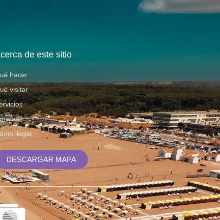
cerca de este sitio
ué hacer
ué visitar
ervicios
oticias
ómo llegar
DESCARGAR MAPA