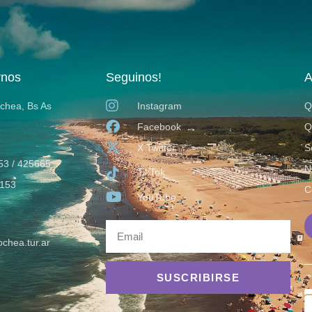
rnos
Seguinos!
A
ochea, Bs As
Instagram
Q
Facebook
Q
X Twitter
S
53 / 425665
N
TikTok
153
C
YouTube
chea.tur.ar
SUSCRIBIRSE