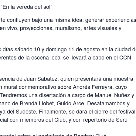
En la vereda del sol”
 arte confluyen bajo una misma idea: generar experiencia
n vivo, proyecciones, muralismo, artes visuales y
los días sábado 10 y domingo 11 de agosto en la ciudad d
rentes de la escena local se llevará a cabo en el CCN
esencia de Juan Sabatez, quien presentará una muestra
 un mural conmemorativo sobre Andrés Ferreyra, cuyo
r. Tendremos una disertación a cargo de Manuel Nuñez y
 mano de Brenda Llobet, Guido Arce, Desatamambos y
iya del Sudeste. Finalmente, se dará el cierre del festival
ial con miembros del Club, y con repertorio de Serú
umental sobre el nacimiento de Bombay Club.