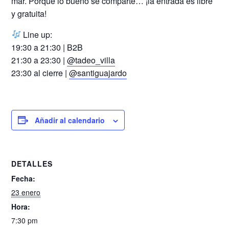
mar. Porque lo bueno se comparte… ¡la entrada es libre
y gratuita!
Line up:
19:30 a 21:30 | B2B
21:30 a 23:30 |
@tadeo_villa
23:30 al cierre |
@santiguajardo
Añadir al calendario
DETALLES
Fecha:
23 enero
Hora:
7:30 pm