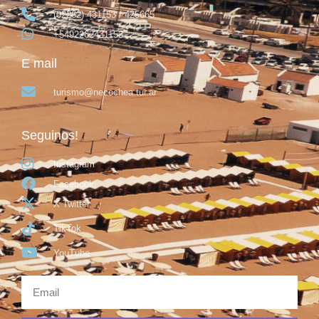
(02262) 431153 / 425665
+5492262431153
E mail
turismo@necochea.tur.ar
Seguinos!
Instagram
Facebook
X Twitter
TikTok
YouTube