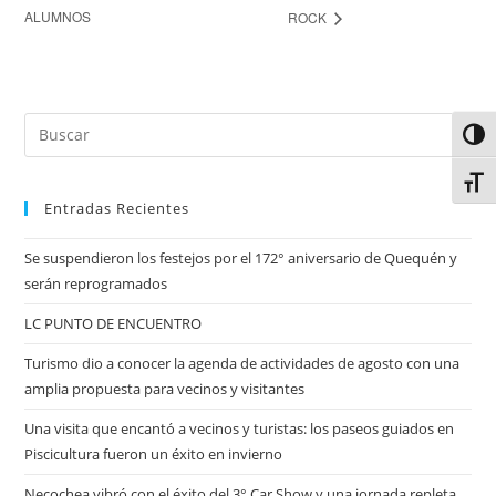
ALUMNOS
ROCK
Alter
Alter
Entradas Recientes
Se suspendieron los festejos por el 172° aniversario de Quequén y
serán reprogramados
LC PUNTO DE ENCUENTRO
Turismo dio a conocer la agenda de actividades de agosto con una
amplia propuesta para vecinos y visitantes
Una visita que encantó a vecinos y turistas: los paseos guiados en
Piscicultura fueron un éxito en invierno
Necochea vibró con el éxito del 3° Car Show y una jornada repleta