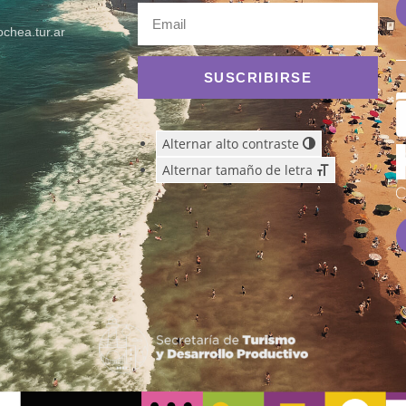
chea.tur.ar
SUSCRIBIRSE
Alternar alto contraste
Alternar tamaño de letra