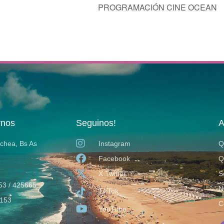
PROGRAMACIÓN CINE OCEAN
rnos
Seguinos!
A
ochea, Bs As
Instagram
Q
Facebook
Q
X Twitter
S
53 / 425665
N
TikTok
153
C
YouTube