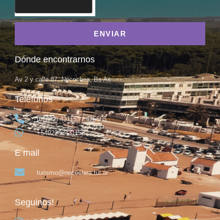
ENVIAR
Dónde encontrarnos
Av 2 y calle 87, Necochea, Bs As
Teléfonos
(02262) 431153 / 425665
+5492262431153
E mail
turismo@necochea.tur.ar
Seguinos!