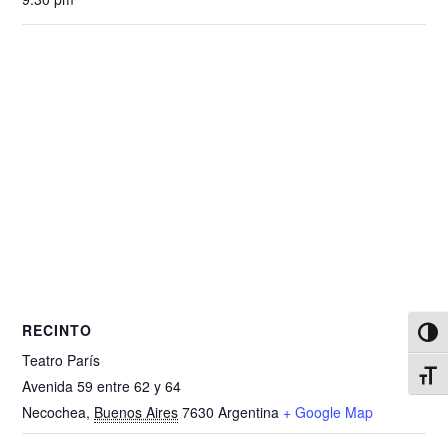
RECINTO
Alter
Teatro París
Alter
Avenida 59 entre 62 y 64
Necochea
,
Buenos Aires
7630
Argentina
+ Google Map