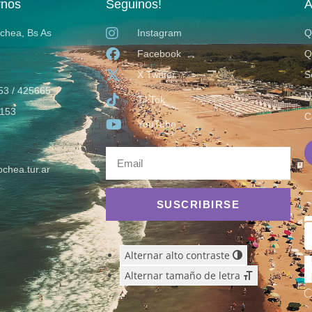
rnos
Seguinos!
A
ochea, Bs As
Instagram
Q
Facebook
Q
X Twitter
S
53 / 425665
N
TikTok
153
C
YouTube
chea.tur.ar
SUSCRIBIRSE
Alternar alto contraste
Alternar tamaño de letra