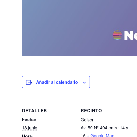
Añadir al calendario
DETALLES
RECINTO
Fecha:
Geiser
18 junio
Av. 59 N° 494 entre 14 y
16
+ Google Map
Hora: