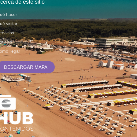
cerca de este sitio
ué hacer
ué visitar
ervicios
oticias
ómo llegar
DESCARGAR MAPA