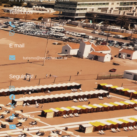
Teléfonos
(02262) 431153 / 425665
+5492262431153
E mail
turismo@necochea.tur.ar
Seguinos!
Instagram
Facebook
X Twitter
TikTok
YouTube