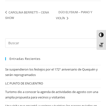
DÚO ELYSIUM – PIANO Y
CAROLINA BERRETTI – CENA
SHOW
VIOLÍN
Alter
Alter
Entradas Recientes
Se suspendieron los festejos por el 172° aniversario de Quequén y
serán reprogramados
LC PUNTO DE ENCUENTRO
Turismo dio a conocer la agenda de actividades de agosto con una
amplia propuesta para vecinos y visitantes
Una visita que encantó a vecinos y turistas: los paseos guiados en