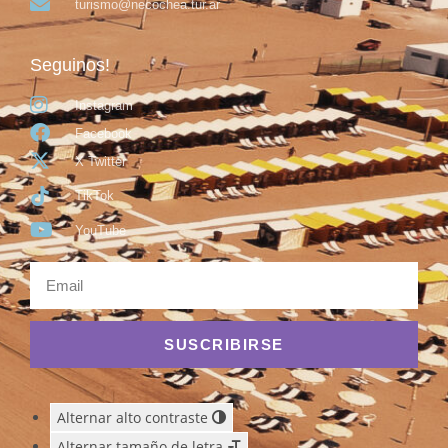
turismo@necochea.tur.ar
Seguinos!
Instagram
Facebook
X Twitter
TikTok
YouTube
SUSCRIBIRSE
Alternar alto contraste
Alternar tamaño de letra