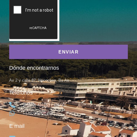
ENVIAR
Dónde encontrarnos
Av 2 y calle 87, Necochea, Bs As
Teléfonos
(02262) 431153 / 425665
+5492262431153
E mail