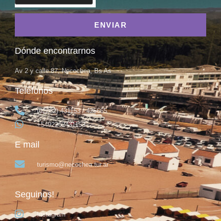
ENVIAR
Dónde encontrarnos
Av 2 y calle 87, Necochea, Bs As
Teléfonos
(02262) 431153 / 425665
+5492262431153
E mail
turismo@necochea.tur.ar
Seguinos!
Instagram