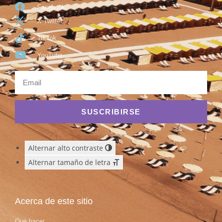
Facebook
X Twitter
TikTok
YouTube
SUSCRIBIRSE
Alternar alto contraste
Alternar tamaño de letra
Acerca de este sitio
Qué hacer