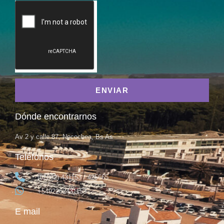
ENVIAR
Dónde encontrarnos
Av 2 y calle 87, Necochea, Bs As
Teléfonos
(02262) 431153 / 425665
+5492262431153
E mail