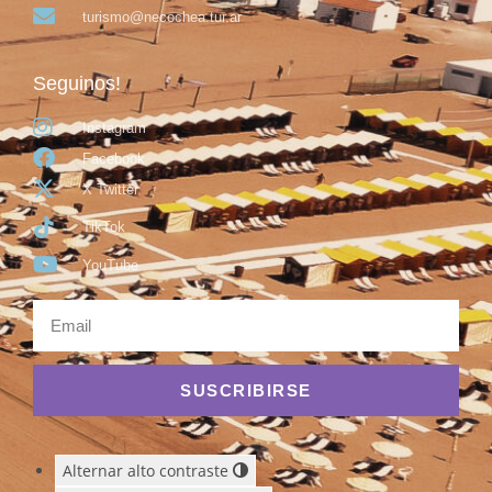
turismo@necochea.tur.ar
Seguinos!
Instagram
Facebook
X Twitter
TikTok
YouTube
SUSCRIBIRSE
Alternar alto contraste