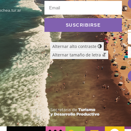
chea.tur.ar
SUSCRIBIRSE
Alternar alto contraste
Alternar tamaño de letra