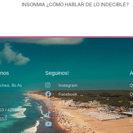
INSONMIA ¿CÓMO HABLAR DE LO INDECIBLE?
rnos
Seguinos!
A
ochea, Bs As
Instagram
Q
Facebook
Q
X Twitter
S
53 / 425665
N
TikTok
153
C
YouTube