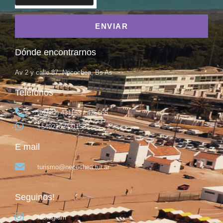
ENVIAR
Dónde encontrarnos
Av 2 y calle 87, Necochea, Bs As
Teléfonos
(02262) 431153 / 425665
+5492262431153
E mail
turismo@necochea.tur.ar
Seguinos!
Instagram