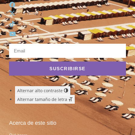
Facebook
X Twitter
TikTok
YouTube
SUSCRIBIRSE
Alternar alto contraste
Alternar tamaño de letra
Acerca de este sitio