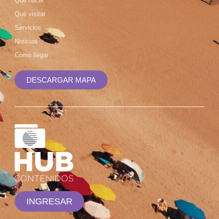
Qué hacer
Qué visitar
Servicios
Noticias
Cómo llegar
DESCARGAR MAPA
INGRESAR