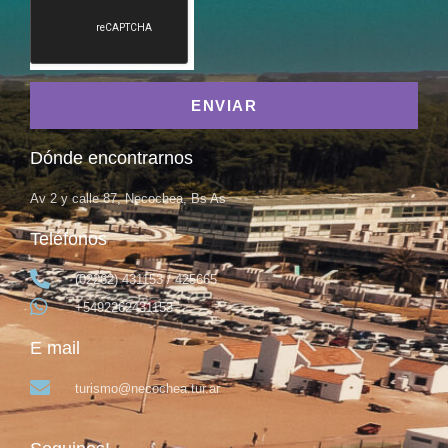
ENVIAR
Dónde encontrarnos
Av 2 y calle 87, Necochea, Bs As
Teléfonos
(02262) 431153 / 425665
+5492262431153
E mail
turismo@necochea.tur.ar