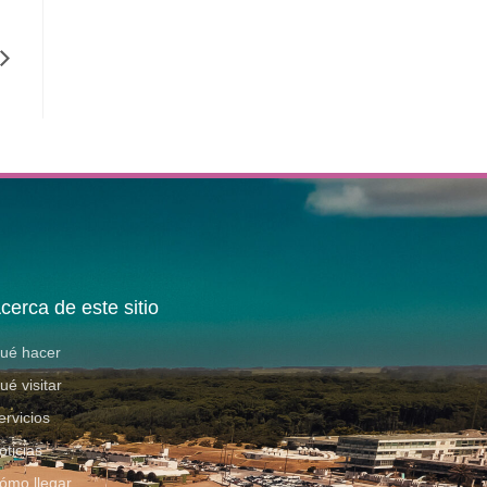
cerca de este sitio
ué hacer
ué visitar
ervicios
oticias
ómo llegar