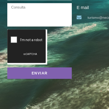
E mail
turismo@neco
ENVIAR