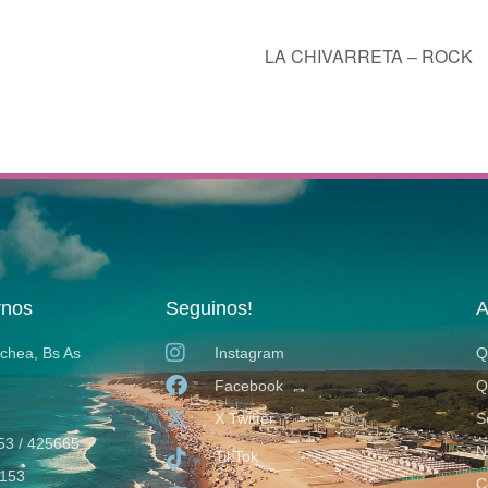
LA CHIVARRETA – ROCK
rnos
Seguinos!
A
ochea, Bs As
Instagram
Q
Facebook
Q
X Twitter
S
53 / 425665
N
TikTok
153
C