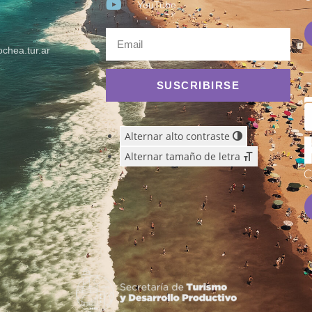
YouTube
chea.tur.ar
SUSCRIBIRSE
Alternar alto contraste
Alternar tamaño de letra