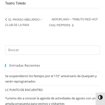
Teatro Toledo
AEROPLANO – TRIBUTO RED HOT
EL PAYASO ABELARDO –
CLUB DE LA RISA
CHILI PEPPERS
Entradas Recientes
Se suspendieron los festejos por el 172° aniversario de Quequén y
serán reprogramados
LC PUNTO DE ENCUENTRO
Turismo dio a conocer la agenda de actividades de agosto con una
Alter
amplia propuesta para vecinos y visitantes