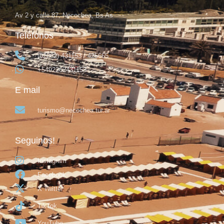
Av 2 y calle 87, Necochea, Bs As
Teléfonos
(02262) 431153 / 425665
+5492262431153
E mail
turismo@necochea.tur.ar
Seguinos!
Instagram
Facebook
X Twitter
TikTok
YouTube