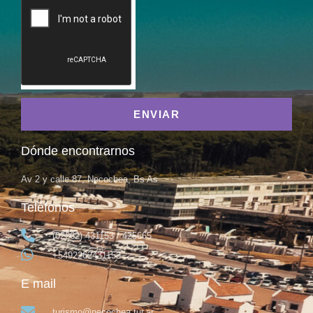
ENVIAR
Dónde encontrarnos
Av 2 y calle 87, Necochea, Bs As
Teléfonos
(02262) 431153 / 425665
+5492262431153
E mail
turismo@necochea.tur.ar