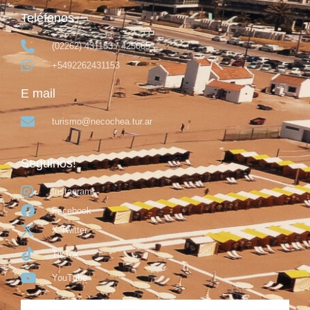
Teléfonos
(02262) 431153 / 425665
+5492262431153
E mail
turismo@necochea.tur.ar
Seguinos!
Instagram
Facebook
X Twitter
TikTok
YouTube