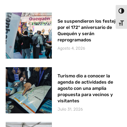
Alter
Se suspendieron los festejos
Alter
por el 172° aniversario de
Quequén y serán
reprogramados
Agosto 4, 2026
Turismo dio a conocer la
agenda de actividades de
agosto con una amplia
propuesta para vecinos y
visitantes
Julio 31, 2026