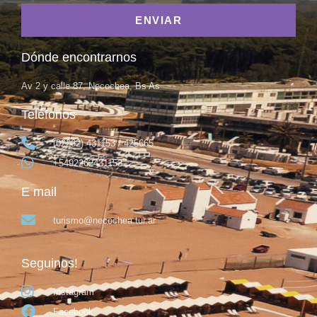
ENVIAR
Dónde encontrarnos
Av 2 y calle 87, Necochea, Bs As
Teléfonos
(02262) 431153 / 425665
+5492262431153
E mail
turismo@necochea.tur.ar
Seguinos!
Instagram
Facebook