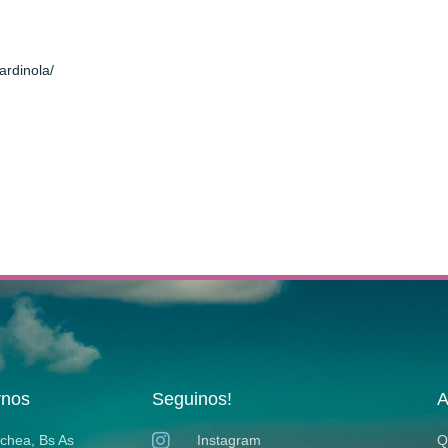
ardinola/
rnos
Seguinos!
A
ochea, Bs As
Instagram
Q