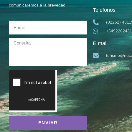
comunicaremos a la brevedad.
Teléfonos
(02262) 4311
+5492262431
E mail
turismo@neco
ENVIAR