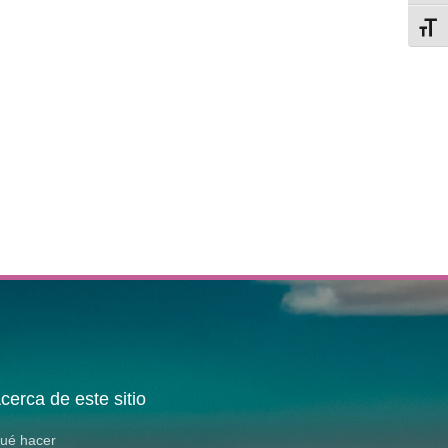
Alter
cerca de este sitio
ué hacer