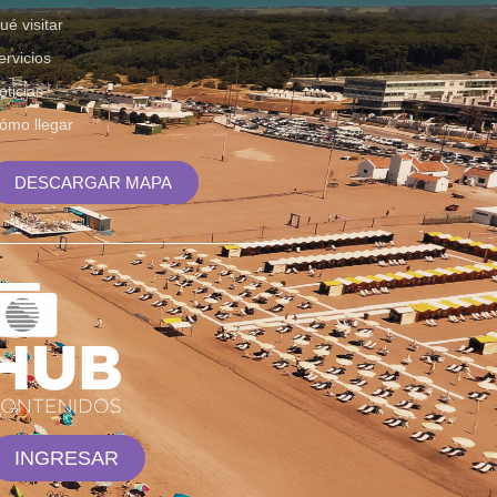
ué visitar
ervicios
oticias
ómo llegar
DESCARGAR MAPA
INGRESAR