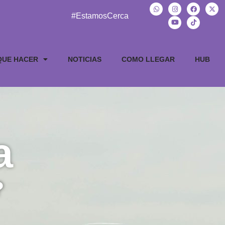
#EstamosCerca
QUE HACER
NOTICIAS
COMO LLEGAR
HUB
a
?