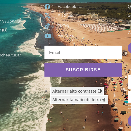
Facebook
Q
X Twitter
S
53 / 425665
N
TikTok
153
C
YouTube
chea.tur.ar
SUSCRIBIRSE
Alternar alto contraste
Alternar tamaño de letra