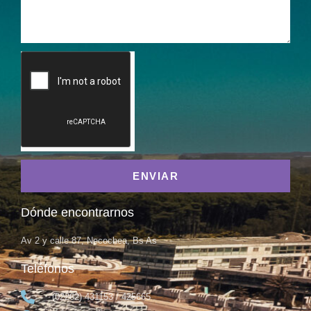
ENVIAR
Dónde encontrarnos
Av 2 y calle 87, Necochea, Bs As
Teléfonos
(02262) 431153 / 425665