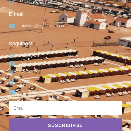
+5492262431153
E mail
turismo@necochea.tur.ar
Seguinos!
Instagram
Facebook
X Twitter
TikTok
YouTube
SUSCRIBIRSE