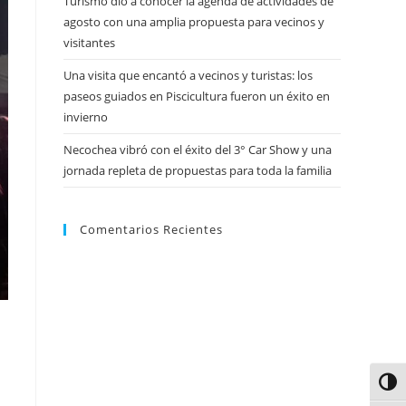
Turismo dio a conocer la agenda de actividades de
agosto con una amplia propuesta para vecinos y
visitantes
Una visita que encantó a vecinos y turistas: los
paseos guiados en Piscicultura fueron un éxito en
invierno
Necochea vibró con el éxito del 3° Car Show y una
jornada repleta de propuestas para toda la familia
Comentarios Recientes
Alter