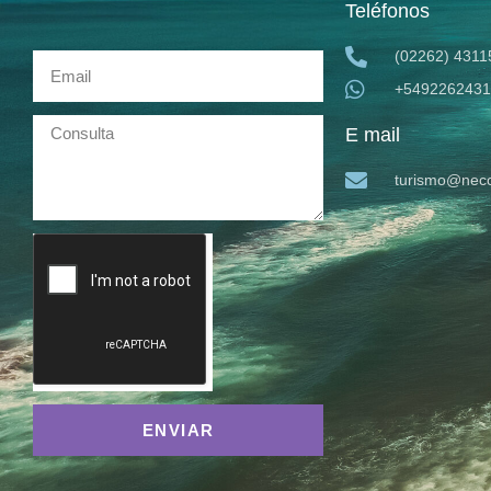
Teléfonos
(02262) 4311
+5492262431
E mail
turismo@neco
ENVIAR