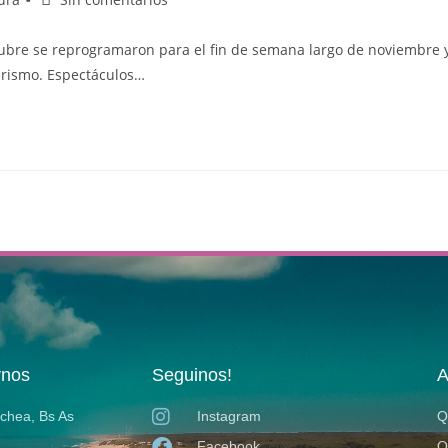
tubre se reprogramaron para el fin de semana largo de noviembre 
urismo. Espectáculos…
rnos
Seguinos!
A
ochea, Bs As
Instagram
Q
Facebook
Q