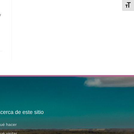
Alter
y
cerca de este sitio
ué hacer
ué visitar