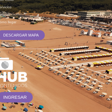
ervicios
oticias
ómo llegar
DESCARGAR MAPA
INGRESAR