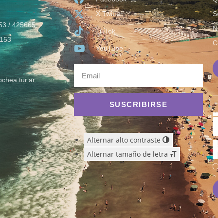
X Twitter
S
53 / 425665
N
TikTok
153
C
YouTube
chea.tur.ar
SUSCRIBIRSE
Alternar alto contraste
Alternar tamaño de letra