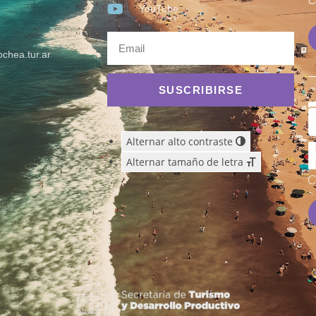
C
YouTube
chea.tur.ar
SUSCRIBIRSE
Alternar alto contraste
Alternar tamaño de letra