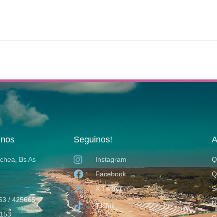
rnos
Seguinos!
A
ochea, Bs As
Instagram
Q
Facebook
Q
X Twitter
S
53 / 425665
N
TikTok
153