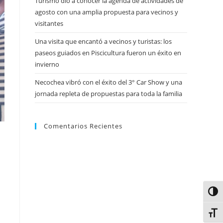
Turismo dio a conocer la agenda de actividades de
agosto con una amplia propuesta para vecinos y
visitantes
Una visita que encantó a vecinos y turistas: los
paseos guiados en Piscicultura fueron un éxito en
invierno
Necochea vibró con el éxito del 3° Car Show y una
jornada repleta de propuestas para toda la familia
Comentarios Recientes
Alter
Alter