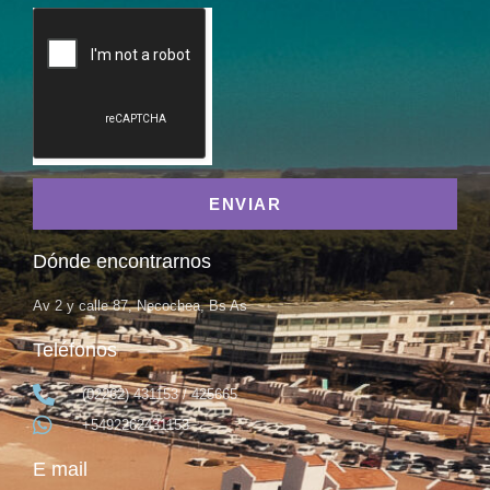
ENVIAR
Dónde encontrarnos
Av 2 y calle 87, Necochea, Bs As
Teléfonos
(02262) 431153 / 425665
+5492262431153
E mail