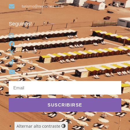
turismo@necochea.tur.ar
Seguinos!
Instagram
Facebook
X Twitter
TikTok
YouTube
SUSCRIBIRSE
Alternar alto contraste