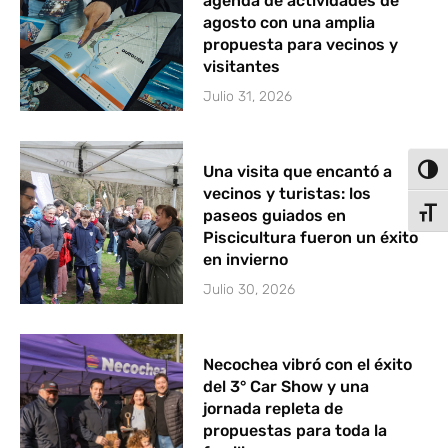
agenda de actividades de
agosto con una amplia
propuesta para vecinos y
visitantes
Julio 31, 2026
Una visita que encantó a
Alter
vecinos y turistas: los
paseos guiados en
Alter
Piscicultura fueron un éxito
en invierno
Julio 30, 2026
Necochea vibró con el éxito
del 3° Car Show y una
jornada repleta de
propuestas para toda la