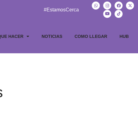
#EstamosCerca
QUE HACER
NOTICIAS
COMO LLEGAR
HUB
s