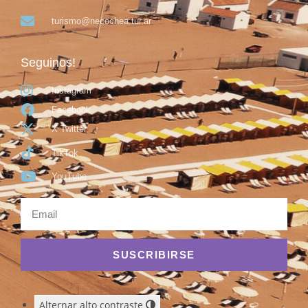
turismo@necochea.tur.ar
Seguinos!
Instagram
Facebook
X Twitter
TikTok
YouTube
SUSCRIBIRSE
Alternar alto contraste