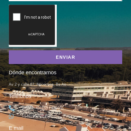
ENVIAR
Dónde encontrarnos
Av 2 y calle 87, Necochea, Bs As
Teléfonos
(02262) 431153 / 425665
+5492262431153
E mail