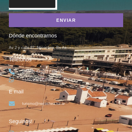
ENVIAR
Dónde encontrarnos
Av 2 y calle 87, Necochea, Bs As
Teléfonos
(02262) 431153 / 425665
+5492262431153
E mail
turismo@necochea.tur.ar
Seguinos!