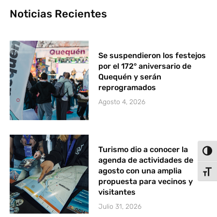
Noticias Recientes
Se suspendieron los festejos
por el 172° aniversario de
Quequén y serán
reprogramados
Agosto 4, 2026
Turismo dio a conocer la
Alter
agenda de actividades de
agosto con una amplia
Alter
propuesta para vecinos y
visitantes
Julio 31, 2026