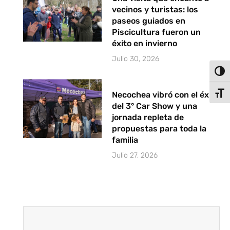
vecinos y turistas: los
paseos guiados en
Piscicultura fueron un
éxito en invierno
Julio 30, 2026
Alter
Alter
Necochea vibró con el éxito
del 3° Car Show y una
jornada repleta de
propuestas para toda la
familia
Julio 27, 2026