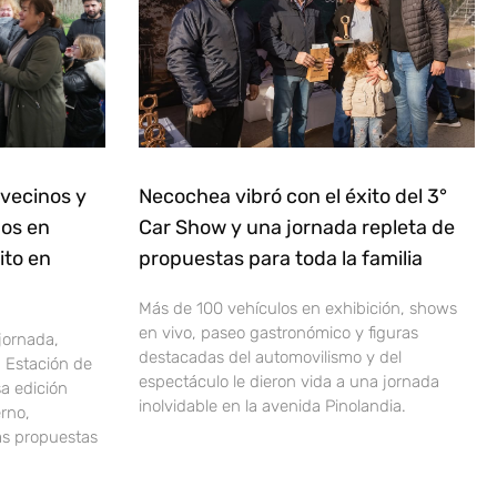
 vecinos y
Necochea vibró con el éxito del 3°
dos en
Car Show y una jornada repleta de
ito en
propuestas para toda la familia
Más de 100 vehículos en exhibición, shows
en vivo, paseo gastronómico y figuras
jornada,
destacadas del automovilismo y del
la Estación de
espectáculo le dieron vida a una jornada
sa edición
inolvidable en la avenida Pinolandia.
erno,
as propuestas