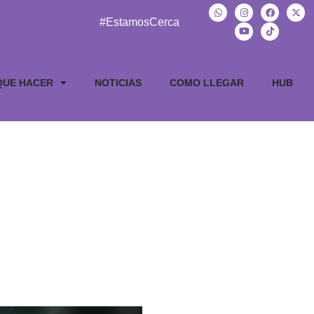
#EstamosCerca
QUE HACER
NOTICIAS
COMO LLEGAR
HUB