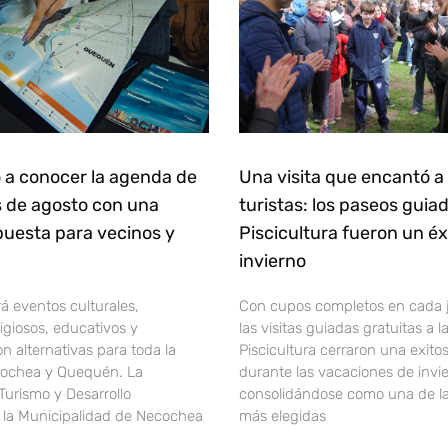
 a conocer la agenda de
Una visita que encantó a
s de agosto con una
turistas: los paseos guia
puesta para vecinos y
Piscicultura fueron un éx
invierno
á eventos culturales,
Con cupos completos en cada 
ligiosos, educativos y
las visitas guiadas gratuitas a 
on alternativas para toda la
Piscicultura cerraron una exito
cochea y Quequén. La
durante las vacaciones de invi
Turismo y Desarrollo
consolidándose como una de l
 la Municipalidad de Necochea
más elegidas