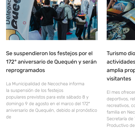
Se suspendieron los festejos por el
Turismo dio
172° aniversario de Quequén y serán
actividade
reprogramados
amplia pro
visitantes
La Municipalidad de Necochea informa
la suspensión de los festejos
El mes ofrecer
populares previstos para este sábado 8 y
deportivos, re
domingo 9 de agosto en el marco del 172°
recreativos, c
aniversario de Quequén, debido al pronóstico
familia en Ne
de
Secretaría de 
Productivo de